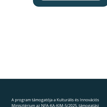
A program támogatója a Kulturális és Innovációs
Minisztérium az NFA-KA-KIM-5/2025. támogatási