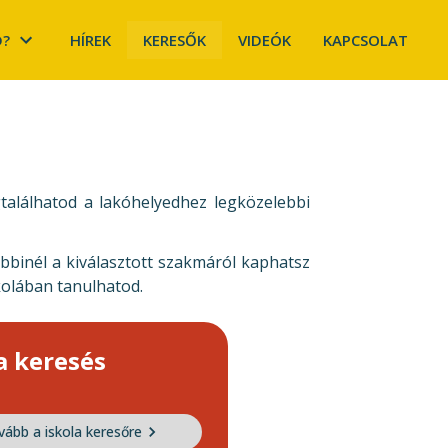
D?
HÍREK
KERESŐK
VIDEÓK
KAPCSOLAT
találhatod a lakóhelyedhez legközelebbi
bbinél a kiválasztott szakmáról kaphatsz
kolában tanulhatod.
a keresés
vább a iskola keresőre