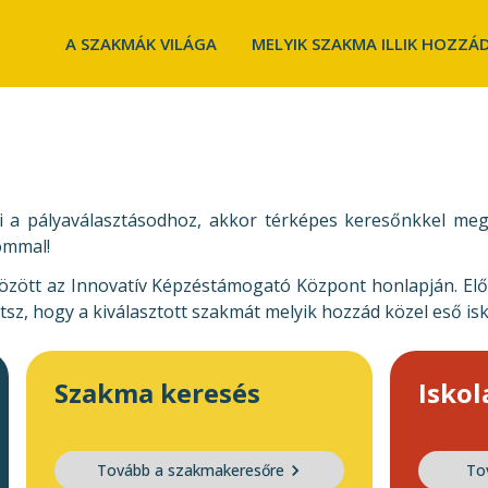
A SZAKMÁK VILÁGA
MELYIK SZAKMA ILLIK HOZZÁ
i a pályaválasztásodhoz, akkor térképes keresőnkkel meg
ommal!
özött az Innovatív Képzéstámogató Központ honlapján. Elő
sz, hogy a kiválasztott szakmát melyik hozzád közel eső is
Szakma keresés
Iskol
Tovább a szakmakeresőre
To