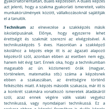
gyakorlatorientáltan, duális képzésben. A duális képzés
azt jelenti, hogy a szakma gyakorlati ismereteit, valós
munkakörülmények között, vállalkozásoknál sajátítják
el a tanulók.
Technikum
az elnevezése a szakképzés másik
iskolatípusának. Előnye, hogy egyszerre lehet
érettségit és szakmát szerezni az elvégzésével. A
technikusképzés 5 éves. Hasonlóan a szakképző
iskolához a képzés eleje itt is az ágazati alapozó
képzésről szól, azonban ebben az esetben nem egy,
hanem két évig tart. Ennek oka, hogy a technikumban
magasabb az ún. közismereti órák (magyar,
történelem, matematika stb.) száma a képzésnek
ebben a szakaszában, az érettségire történő
felkészítés miatt. A képzés második szakasza, már itt is
a konkrét szakmára vonatkozó ismeretek átadásáról
szól, azaz ennek végére válik valaki vegyész
technikussá, vagy nyomdaipari technikussá. Ez a