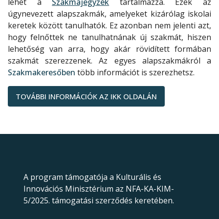
lehet a
Szakmajegyzék
tartalmazza. Ezek az
úgynevezett alapszakmák, amelyeket kizárólag iskolai
keretek között tanulhatók. Ez azonban nem jelenti azt,
hogy felnőttek ne tanulhatnának új szakmát, hiszen
lehetőség van arra, hogy akár rövidített formában
szakmát szerezzenek. Az egyes alapszakmákról a
Szakmakeresőben
több információt is szerezhetsz.
TOVÁBBI INFORMÁCIÓK AZ IKK OLDALÁN
A program támogatója a Kulturális és
Innovációs Minisztérium az NFA-KA-KIM-
5/2025. támogatási szerződés keretében.