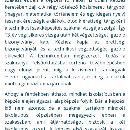
szakasz ebben a képzési formában is duális képzés
keretében zajlik. A négy kötelező közismereti tárgyból
(magyar, matematika, történelem és egy idegen nyelv)
tesznek érettségit a diákok, ötödik érettségi tárgyként
a technikusi szakképesítés szakmai vizsgája szolgál. Így
13. év végi sikeres vizsga után két végzettséget igazoló
bizonyítványt kap. Kézhez kapja az érettségi
bizonyítványát, és a technikusi végzettségét igazoló
oklevelét. A technikumban megszerzett tudás a
szakirányú felsőoktatásba történő továbblépésben
nagy előnyt jelent, míg a közismereti tantárgyak
esetén ugyanazt a tartalmat tanulják meg a diákok
mintha gimnáziumba járnának.
Ahogy a fentiekben látható, mindkét iskolatípusban a
képzés elején ágazati alapképzés folyik. Bár a képzési
idő nem azonos, de a szakmai tartalom mindkét
iskolatípus képzésében megegyezik ebben a
szakaszban, ami átjárhatóságot biztosít a két
iskolatípus között. A képzés első szakaszát ágazati