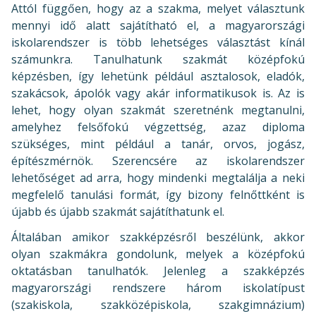
Attól függően, hogy az a szakma, melyet választunk
mennyi idő alatt sajátítható el, a magyarországi
iskolarendszer is több lehetséges választást kínál
számunkra. Tanulhatunk szakmát középfokú
képzésben, így lehetünk például asztalosok, eladók,
szakácsok, ápolók vagy akár informatikusok is. Az is
lehet, hogy olyan szakmát szeretnénk megtanulni,
amelyhez felsőfokú végzettség, azaz diploma
szükséges, mint például a tanár, orvos, jogász,
építészmérnök. Szerencsére az iskolarendszer
lehetőséget ad arra, hogy mindenki megtalálja a neki
megfelelő tanulási formát, így bizony felnőttként is
újabb és újabb szakmát sajátíthatunk el.
Általában amikor szakképzésről beszélünk, akkor
olyan szakmákra gondolunk, melyek a középfokú
oktatásban tanulhatók. Jelenleg a szakképzés
magyarországi rendszere három iskolatípust
(szakiskola, szakközépiskola, szakgimnázium)