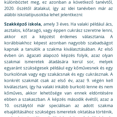
különböztet meg, ez azonban a következő tanévtől,
2020. őszétől átalakul, így az idei tanévben már az
alábbi iskolatípusokba lehet jelentkezni:
Szakképző iskola,
amely 3 éves. Ha valaki például ács,
asztalos, kőfaragó, vagy éppen cukrász szeretne lenni,
akkor ezt a képzést érdemes választania. A
korábbiakhoz képest azonban nagyobb szabadságot
kapnak a tanulók a szakma kiválasztásában. Az első
évben ún. ágazati alapozó képzés folyik, azaz olyan
szakmai ismeretek átadására kerül sor, melyek
egyaránt szükségesek például egy kőművesnek és egy
burkolónak vagy egy szakácsnak és egy cukrásznak. A
konkrét szakmát csak az első év, azaz 9. végén kell
kiválasztani, így ha valaki inkább burkoló lenne és nem
kőműves, akkor lehetősége van ennek eldöntésére
ebben a szakaszban. A képzés második évétől, azaz a
10. osztálytól már speciálisan az adott szakma
elsajátításához szükséges ismeretek oktatása történik,