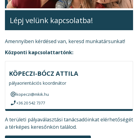
Lépj velünk kapcsolatba!
Amennyiben kérdésed van, keresd munkatársunkat!
Központi kapcsolattartónk:
KÖPECZI-BÓCZ ATTILA
pályaorientációs koordinátor
kopeczi@mkik.hu
+36 20 542 7377
A területi pályaválasztási tanácsadóinkat elérhetőségét
a térképes keresőnkön találod.