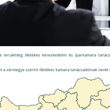
a területileg illetékes kereskedelmi és iparkamara tanác
ni a vármegye szerint illetékes kamara tanácsadóinak nevét 