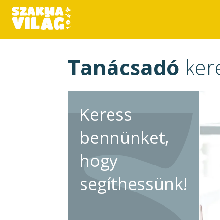
Tanácsadó
ker
Keress
bennünket,
hogy
segíthessünk!